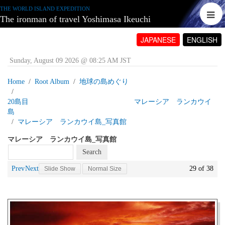
THE WORLD ISLAND EXPEDITION
The ironman of travel Yoshimasa Ikeuchi
JAPANESE
ENGLISH
Sunday, August 09 2026 @ 08:25 AM JST
Home
Root Album
地球の島めぐり
20島目 マレーシア ランカウイ
島
マレーシア ランカウイ島_写真館
マレーシア ランカウイ島_写真館
Prev
Next
29 of 38
Slide Show
Normal Size