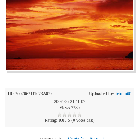
ID:
20070621110732409
Uploaded by:
tetujin60
2007-06-21 11:07
Views 3280
Rating:
0.0
/ 5 (0 votes cast)
|
0 comments
|
Create New Account