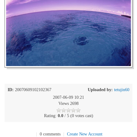
ID:
20070609102102367
Uploaded by:
tetujin60
2007-06-09 10:21
Views 2698
Rating:
0.0
/ 5 (0 votes cast)
|
0 comments
|
Create New Account