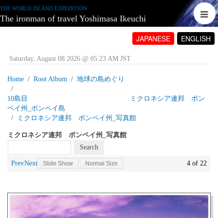
THE WORLD ISLAND EXPEDITION
The ironman of travel Yoshimasa Ikeuchi
JAPANESE
ENGLISH
Saturday, August 08 2026 @ 05:23 AM JST
Home
Root Album
地球の島めぐり
10島目 ミクロネシア連邦 ポン
ペイ州_ポンペイ島
ミクロネシア連邦 ポンペイ州_写真館
ミクロネシア連邦 ポンペイ州_写真館
Prev
Next
4 of 22
Slide Show
Normal Size