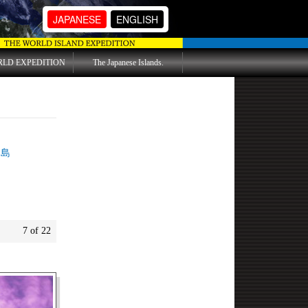
JAPANESE
ENGLISH
RLD EXPEDITION
The Japanese Islands.
島
7 of 22