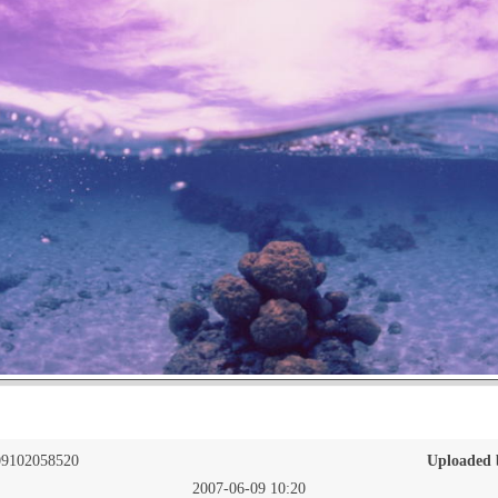
9102058520
Uploaded 
2007-06-09 10:20