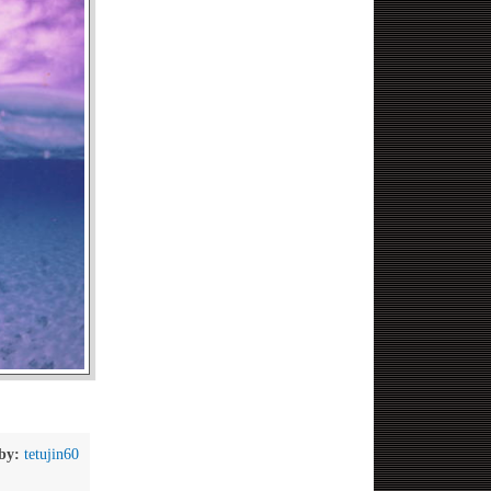
by:
tetujin60