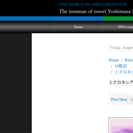
THE WORLD ISLAND EXPEDITION
The ironman of travel Yoshimasa 
Home
NPO corp
Friday, Augu
Home
Root
10
ミクロネ
ミクロネシア
Prev
Next
S