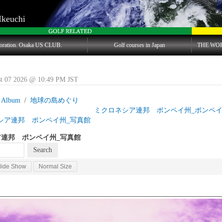
Ikeuchi
oration. Osaka US CLUB.
Golf courses in Japan
THE WO
st 07 2026 @ 10:49 PM JST
 Album
地球の島めぐり
島目 ミクロネシア連邦 ポンペイ州_ポンペイ
シア連邦 ポンペイ州_写真館
連邦 ポンペイ州_写真館
lide Show
Normal Size