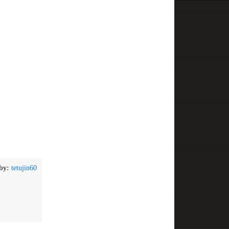
by:
tetujin60