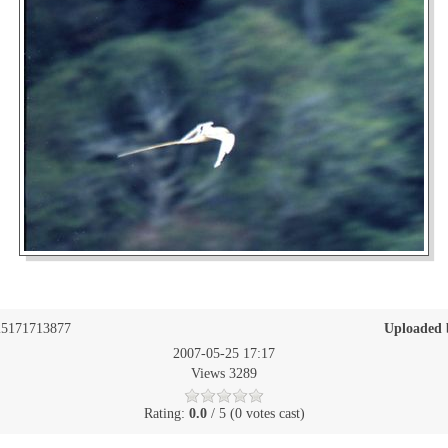
5171713877
Uploaded 
2007-05-25 17:17
Views 3289
Rating:
0.0
/ 5 (0 votes cast)