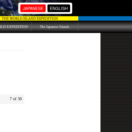
JAPANESE
ENGLISH
RLD EXPEDITION
The Japanese Islands.
7 of 30