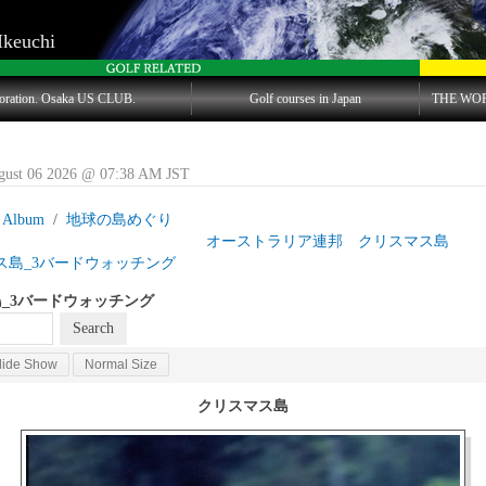
Ikeuchi
oration. Osaka US CLUB.
Golf courses in Japan
THE WO
gust 06 2026 @ 07:38 AM JST
 Album
地球の島めぐり
島目 オーストラリア連邦 クリスマス島
ス島_3バードウォッチング
_3バードウォッチング
lide Show
Normal Size
クリスマス島