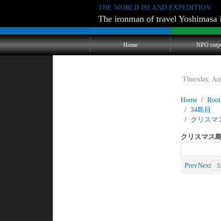
THE WORLD ISLAND EXPEDITION
The ironman of travel Yoshimasa 
Home
NPO corp
Thursday, Au
Home
Root
34
クリスマ
クリスマス島
Prev
Next
S