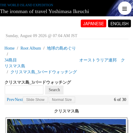
THE WORLD ISLAND EXPEDITION
The ironman of travel Yoshimasa Ikeuchi
JAPANESE
ENGLISH
Sunday, August 09 2026 @ 07:04 AM JST
Home
Root Album
地球の島めぐり
34島目 オーストラリア連邦 ク
リスマス島
クリスマス島_3バードウォッチング
クリスマス島_3バードウォッチング
Prev
Next
6 of 30
Slide Show
Normal Size
クリスマス島