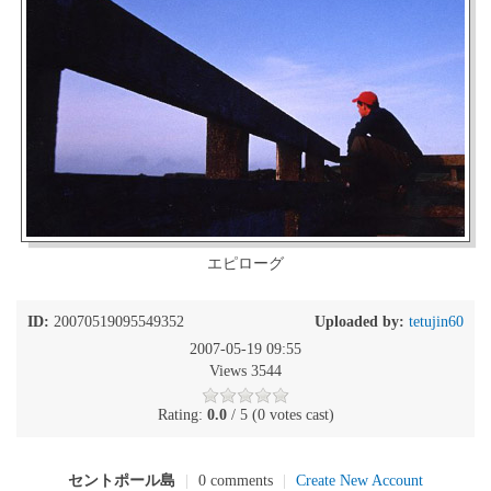
エピローグ
ID:
20070519095549352
Uploaded by:
tetujin60
2007-05-19 09:55
Views 3544
Rating:
0.0
/ 5 (0 votes cast)
セントポール島
|
0 comments
|
Create New Account