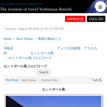
THE WORLD ISLAND EXPEDITION
The ironman of travel Yoshimasa Ikeuchi
JAPANESE
ENGLISH
Saturday, August 08 2026 @ 03:22 AM JST
Home
Root Album
地球の島めぐり
38島目 アメリカ合衆国・アラスカ
州 セントポール島
セントポール島_6エピローグ
セントポール島_6エピローグ
Prev
Next
7 of 25
Slide Show
Normal Size
セントポール島