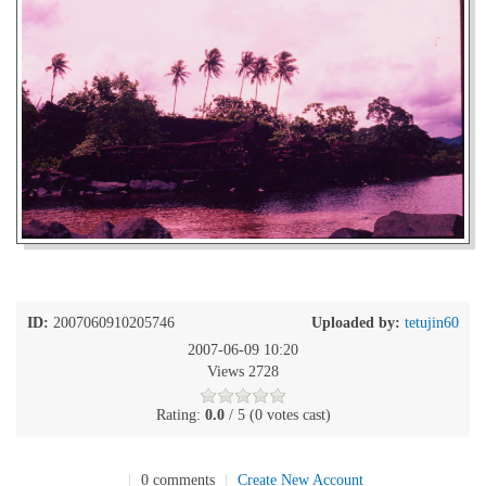
ID:
2007060910205746
Uploaded by:
tetujin60
2007-06-09 10:20
Views 2728
Rating:
0.0
/ 5 (0 votes cast)
|
0 comments
|
Create New Account