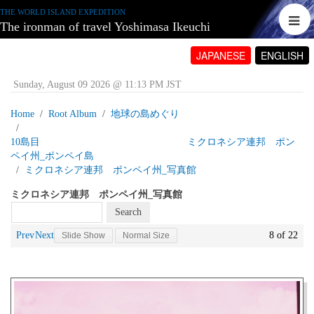
THE WORLD ISLAND EXPEDITION
The ironman of travel Yoshimasa Ikeuchi
JAPANESE
ENGLISH
Sunday, August 09 2026 @ 11:13 PM JST
Home
Root Album
地球の島めぐり
10島目 ミクロネシア連邦 ポン
ペイ州_ポンペイ島
ミクロネシア連邦 ポンペイ州_写真館
ミクロネシア連邦 ポンペイ州_写真館
Prev
Next
8 of 22
Slide Show
Normal Size