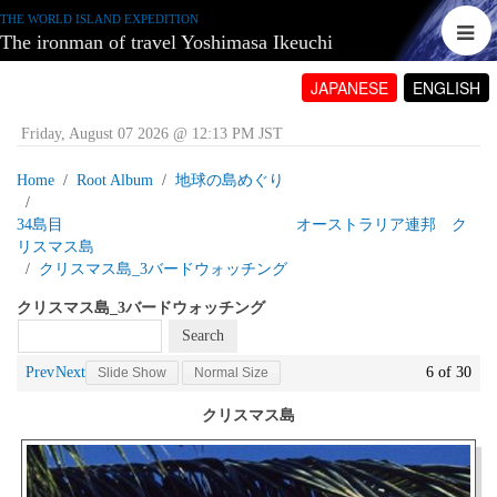
THE WORLD ISLAND EXPEDITION
The ironman of travel Yoshimasa Ikeuchi
JAPANESE
ENGLISH
Friday, August 07 2026 @ 12:13 PM JST
Home
Root Album
地球の島めぐり
34島目 オーストラリア連邦 ク
リスマス島
クリスマス島_3バードウォッチング
クリスマス島_3バードウォッチング
Prev
Next
6 of 30
Slide Show
Normal Size
クリスマス島