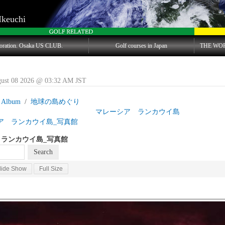
Ikeuchi
oration. Osaka US CLUB.
Golf courses in Japan
THE WO
gust 08 2026 @ 03:32 AM JST
 Album
地球の島めぐり
島目 マレーシア ランカウイ島
ア ランカウイ島_写真館
ランカウイ島_写真館
lide Show
Full Size