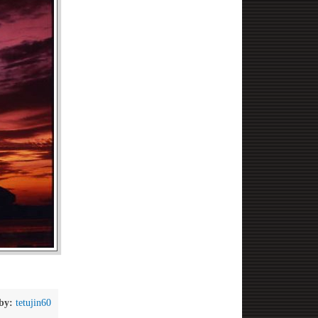
by:
tetujin60