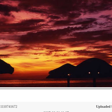
1110741672
Uploaded 