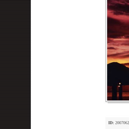
ID:
2007062