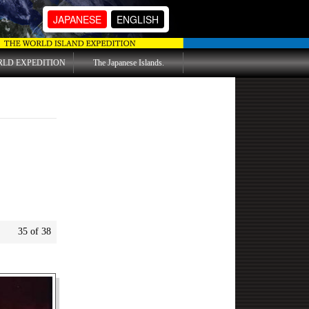
JAPANESE
ENGLISH
RLD EXPEDITION
The Japanese Islands.
35 of 38