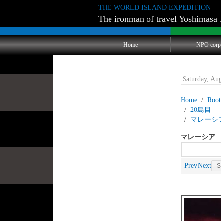
THE WORLD ISLAND EXPEDITION
The ironman of travel Yoshimasa 
Home
NPO corp
Saturday, Au
Home
Root
20
マレーシ
マレーシア 
Prev
Next
S