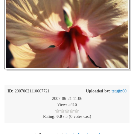
ID:
20070621110607721
Uploaded by:
tetujin60
2007-06-21 11:06
Views 3416
Rating:
0.0
/ 5 (0 votes cast)