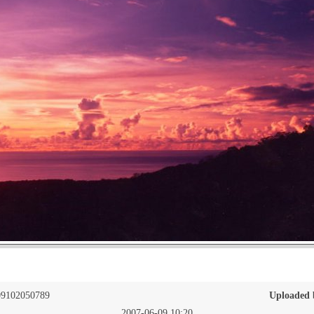
9102050789
Uploaded 
2007-06-09 10:20