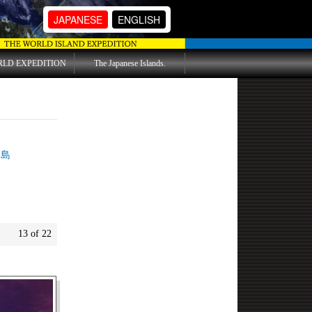
JAPANESE
ENGLISH
RLD EXPEDITION
The Japanese Islands.
島
13 of 22