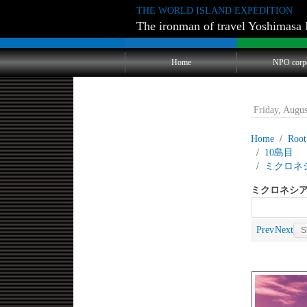
THE WORLD ISLAND EXPEDITION
The ironman of travel Yoshimasa 
Home
NPO corp
Friday, Augu
Home
Root
10
ミクロネ
ミクロネシア
Prev
Next
S