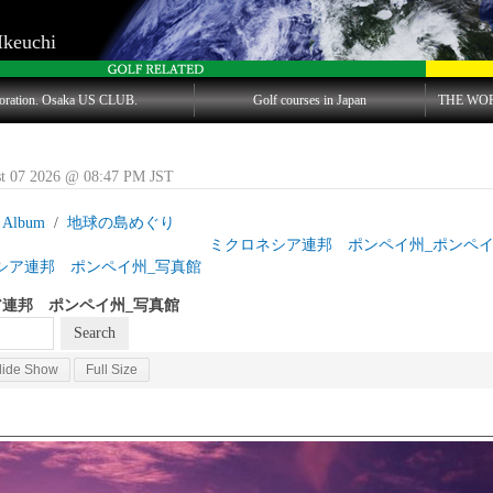
Ikeuchi
oration. Osaka US CLUB.
Golf courses in Japan
THE WO
st 07 2026 @ 08:47 PM JST
 Album
地球の島めぐり
島目 ミクロネシア連邦 ポンペイ州_ポンペイ
シア連邦 ポンペイ州_写真館
連邦 ポンペイ州_写真館
lide Show
Full Size