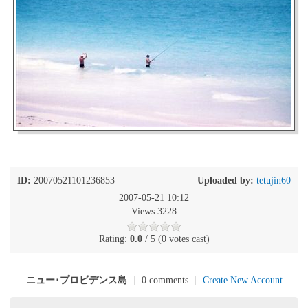
ID:
20070521101236853
Uploaded by:
tetujin60
2007-05-21 10:12
Views 3228
Rating:
0.0
/ 5 (0 votes cast)
ニュー･プロビデンス島
|
0 comments
|
Create New Account