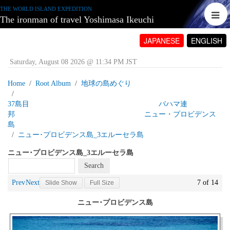
THE WORLD ISLAND EXPEDITION
The ironman of travel Yoshimasa Ikeuchi
JAPANESE
ENGLISH
Saturday, August 08 2026 @ 11:34 PM JST
Home
Root Album
地球の島めぐり
37島目 バハマ連
邦 ニュー・プロビデンス
島
ニュー･プロビデンス島_3エルーセラ島
ニュー･プロビデンス島_3エルーセラ島
Prev
Next
7 of 14
Slide Show
Full Size
ニュー･プロビデンス島