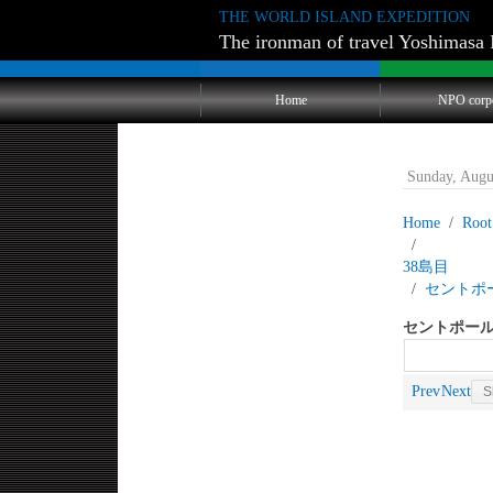
THE WORLD ISLAND EXPEDITION
The ironman of travel Yoshimasa 
Home
NPO corp
Sunday, Augu
Home
Root
38島
セントポ
セントポール
Prev
Next
S