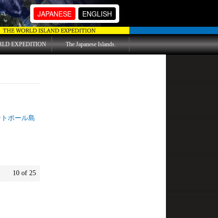
JAPANESE
ENGLISH
RLD EXPEDITION
The Japanese Islands.
ポール島
10 of 25