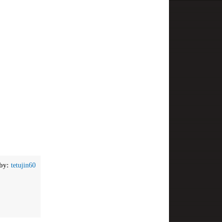
by:
tetujin60