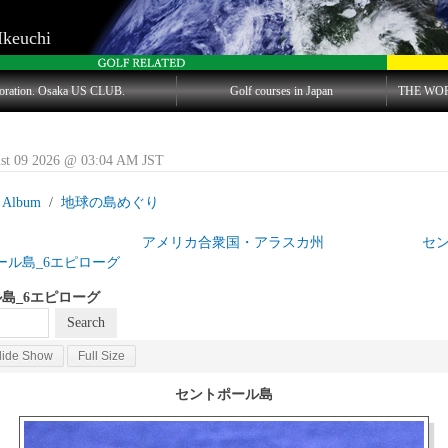
Ikeuchi
oration. Osaka US CLUB.
Golf courses in Japan
THE WO
st 09 2026 @ 03:04 AM JST
 Album
地球の島めぐり
目 アメリカ合衆国・アラスカ州 セント
ール島_6エピローグ
島_6エピローグ
lide Show
Full Size
セントポール島