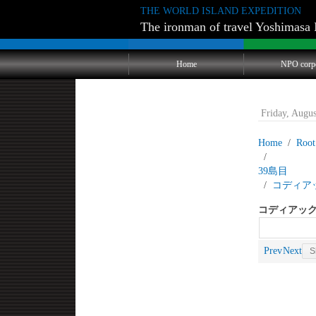
THE WORLD ISLAND EXPEDITION
The ironman of travel Yoshimasa 
Home
NPO corp
Friday, Augu
Home
Root
39島
コディア
コディアック
Prev
Next
S