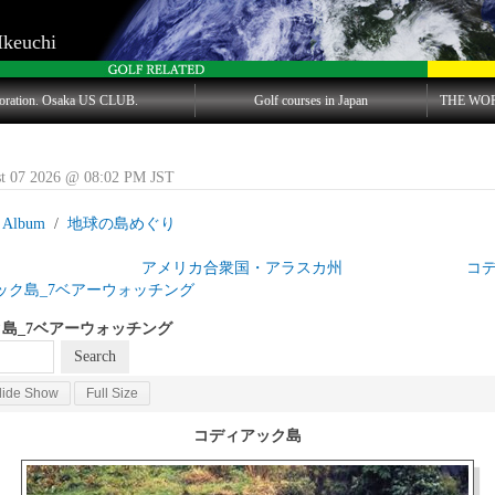
Ikeuchi
oration. Osaka US CLUB.
Golf courses in Japan
THE WO
st 07 2026 @ 08:02 PM JST
 Album
地球の島めぐり
目 アメリカ合衆国・アラスカ州 コディ
ック島_7ベアーウォッチング
島_7ベアーウォッチング
lide Show
Full Size
コディアック島