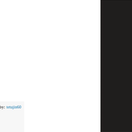
by:
tetujin60