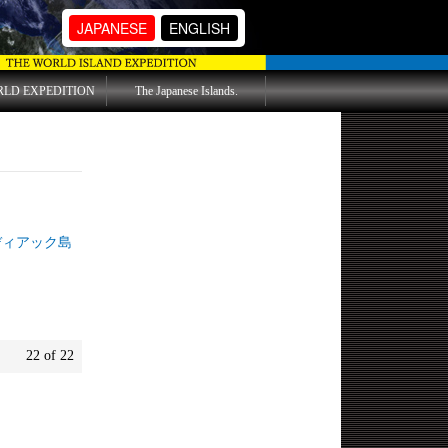
JAPANESE
ENGLISH
RLD EXPEDITION
The Japanese Islands.
アック島
22 of 22