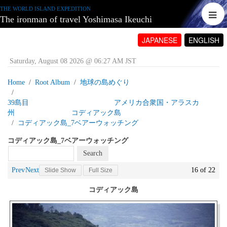
THE WORLD ISLAND EXPEDITION
The ironman of travel Yoshimasa Ikeuchi
JAPANESE
ENGLISH
Saturday, August 08 2026 @ 06:27 AM JST
Home
Root Album
地球の島めぐり
39島目 アメリカ合衆国・アラスカ
州 コディアック島
コディアック島_7ベアーウォッチング
コディアック島_7ベアーウォッチング
Prev
Next
16 of 22
Slide Show
Full Size
コディアック島