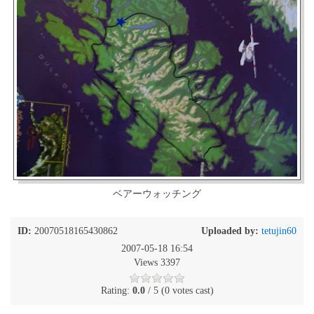
ベアーウォッチング
ID:
20070518165430862
Uploaded by:
tetujin60
2007-05-18 16:54
Views 3397
Rating:
0.0
/ 5 (0 votes cast)