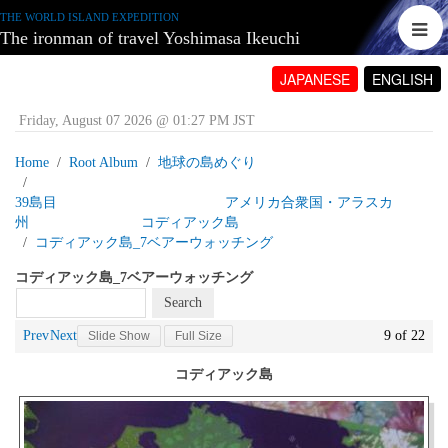
THE WORLD ISLAND EXPEDITION
The ironman of travel Yoshimasa Ikeuchi
JAPANESE
ENGLISH
Friday, August 07 2026 @ 01:27 PM JST
Home
Root Album
地球の島めぐり
39島目 アメリカ合衆国・アラスカ
州 コディアック島
コディアック島_7ベアーウォッチング
コディアック島_7ベアーウォッチング
Prev
Next
9 of 22
Slide Show
Full Size
コディアック島