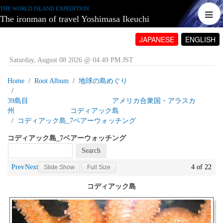
THE WORLD ISLAND EXPEDITION
The ironman of travel Yoshimasa Ikeuchi
JAPANESE
ENGLISH
Saturday, August 08 2026 @ 04:49 PM JST
Home
Root Album
地球の島めぐり
39島目 アメリカ合衆国・アラスカ
州 コディアック島
コディアック島_7ベアーウォッチング
コディアック島_7ベアーウォッチング
Prev
Next
4 of 22
Slide Show
Full Size
コディアック島