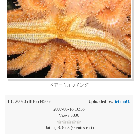
ベアーウォッチング
ID:
20070518165345664
Uploaded by:
tetujin60
2007-05-18 16:53
Views 3330
Rating:
0.0
/ 5 (0 votes cast)