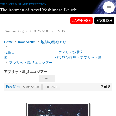
THE WORLD ISLAND EXPEDITION
The ironman of travel Yoshimasa Ikeuchi
JAPANESE
ENGLISH
Sunday, August 09 2026 @ 04:39 PM JST
Home
Root Album
地球の島めぐり
42島目 フィリピン共和
国 パラワン諸島・アプリット島
アプリット島_5エコツアー
アプリット島_5エコツアー
Prev
Next
2 of 8
Slide Show
Full Size