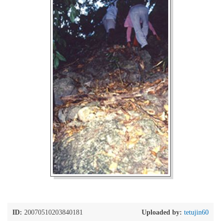
ID:
20070510203840181
Uploaded by:
tetujin60