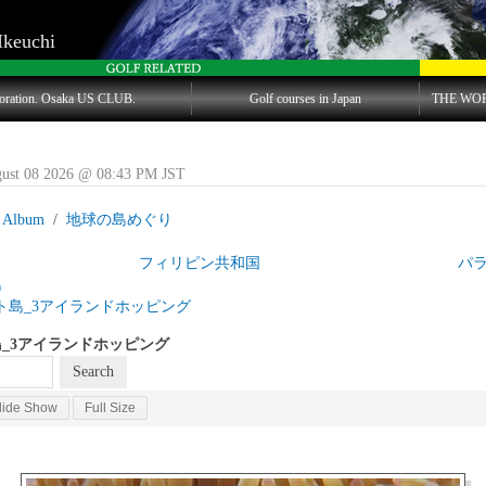
Ikeuchi
oration. Osaka US CLUB.
Golf courses in Japan
THE WO
gust 08 2026 @ 08:43 PM JST
 Album
地球の島めぐり
島目 フィリピン共和国 パラワン
島
ト島_3アイランドホッピング
_3アイランドホッピング
lide Show
Full Size