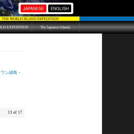
JAPANESE
ENGLISH
RLD EXPEDITION
The Japanese Islands.
諸島・
13 of 17