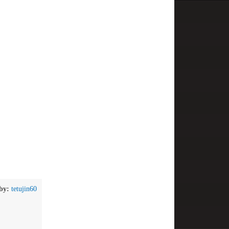
by:
tetujin60