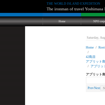
THE WORLD ISLAND EXPEDITION
The ironman of travel Yoshimasa 
Home
NPO corp
Saturday, Au
Home
Root
42
アプリット
アプリッ
アプリット島
Prev
Next
S