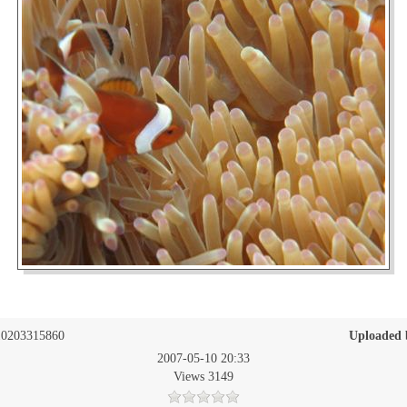
0203315860
Uploaded 
2007-05-10 20:33
Views 3149