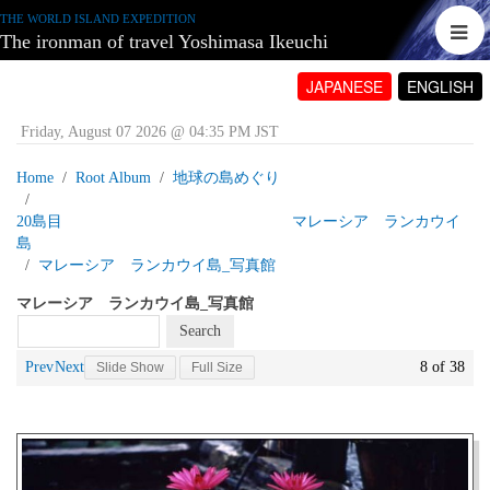
THE WORLD ISLAND EXPEDITION
The ironman of travel Yoshimasa Ikeuchi
JAPANESE
ENGLISH
Friday, August 07 2026 @ 04:35 PM JST
Home
Root Album
地球の島めぐり
20島目 マレーシア ランカウイ
島
マレーシア ランカウイ島_写真館
マレーシア ランカウイ島_写真館
Prev
Next
8 of 38
Slide Show
Full Size