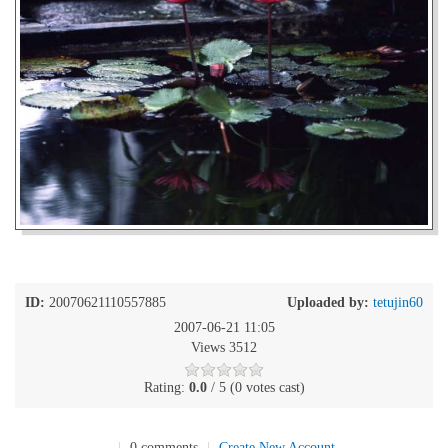
ID:
20070621110557885
Uploaded by:
tetujin60
2007-06-21 11:05
Views 3512
Rating:
0.0
/ 5 (0 votes cast)
|
0 comments
|
Create New Account