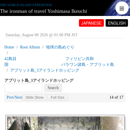
THE WORLD ISLAND EXPEDITION
The ironman of travel Yoshimasa Ikeuchi
JAPANESE
ENGLISH
Saturday, August 08 2026 @ 01:08 PM JST
Home
Root Album
地球の島めぐり
42島目 フィリピン共和
国 パラワン諸島・アプリット島
アプリット島_3アイランドホッピング
アプリット島_3アイランドホッピング
Prev
Next
14 of 17
Slide Show
Full Size