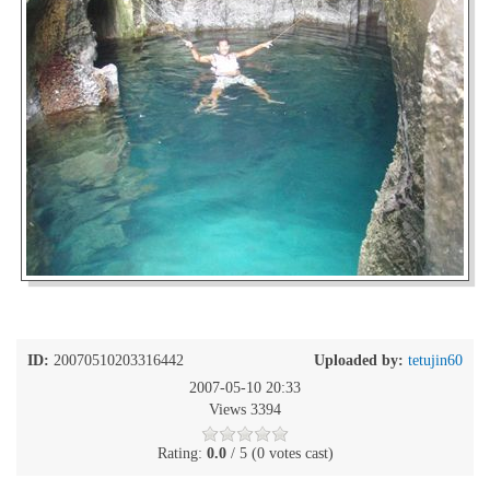
ID:
20070510203316442
Uploaded by:
tetujin60
2007-05-10 20:33
Views 3394
Rating:
0.0
/ 5 (0 votes cast)