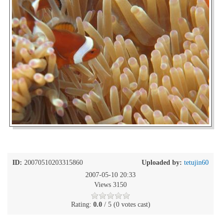
ID:
20070510203315860
Uploaded by:
tetujin60
2007-05-10 20:33
Views 3150
Rating:
0.0
/ 5 (0 votes cast)