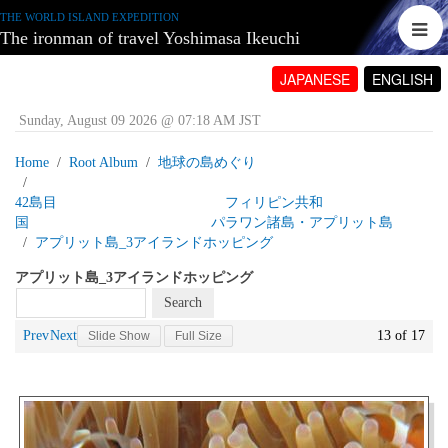
THE WORLD ISLAND EXPEDITION
The ironman of travel Yoshimasa Ikeuchi
JAPANESE
ENGLISH
Sunday, August 09 2026 @ 07:18 AM JST
Home
Root Album
地球の島めぐり
42島目 フィリピン共和
国 パラワン諸島・アプリット島
アプリット島_3アイランドホッピング
アプリット島_3アイランドホッピング
Prev
Next
13 of 17
Slide Show
Full Size