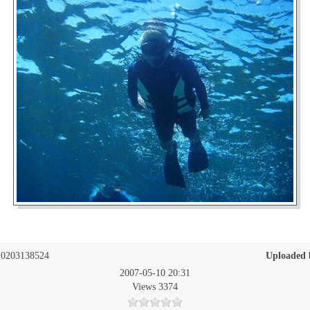
0203138524
Uploaded 
2007-05-10 20:31
Views 3374