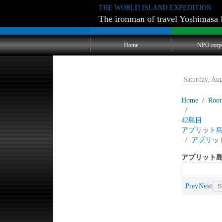
THE WORLD ISLAND EXPEDITION
The ironman of travel Yoshimasa 
Home
NPO corp
Saturday, Au
Home
Root
42
アプリット
アプリッ
アプリット島
Prev
Next
S