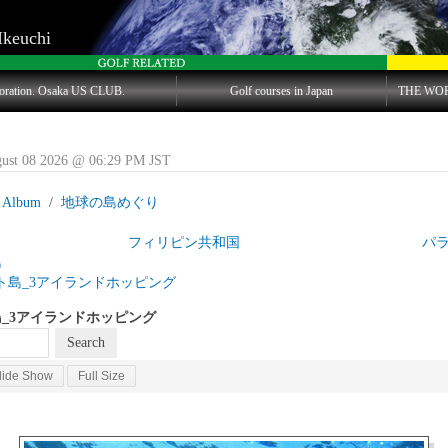
Ikeuchi
oration. Osaka US CLUB.
Golf courses in Japan
THE WO
gust 08 2026 @ 06:29 PM JST
 Album
地球の島めぐり
島目 フィリピン共和国 パラワン
島
ト島_3アイランドホッピング
_3アイランドホッピング
lide Show
Full Size