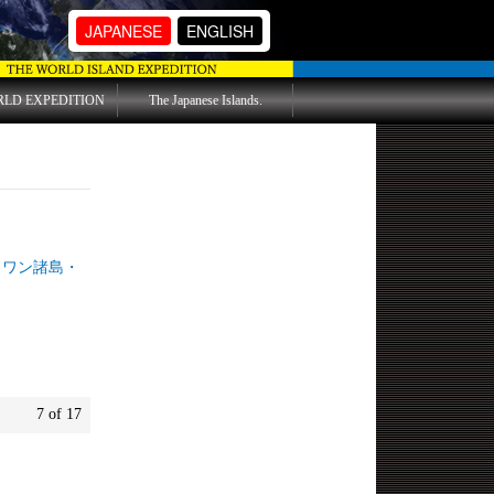
JAPANESE
ENGLISH
RLD EXPEDITION
The Japanese Islands.
諸島・
7 of 17