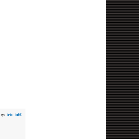
by:
tetujin60