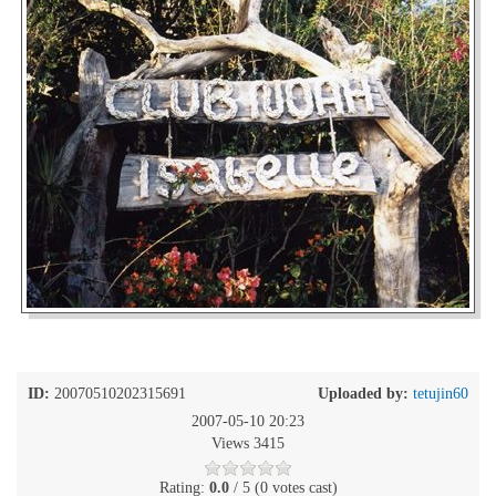
ID:
20070510202315691
Uploaded by:
tetujin60
2007-05-10 20:23
Views 3415
Rating:
0.0
/ 5 (0 votes cast)