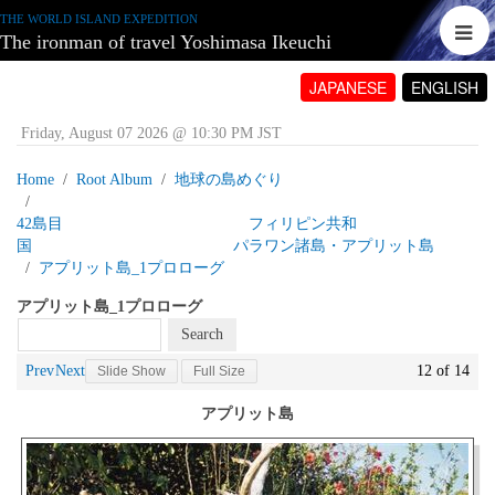
THE WORLD ISLAND EXPEDITION
The ironman of travel Yoshimasa Ikeuchi
JAPANESE
ENGLISH
Friday, August 07 2026 @ 10:30 PM JST
Home
Root Album
地球の島めぐり
42島目 フィリピン共和
国 パラワン諸島・アプリット島
アプリット島_1プロローグ
アプリット島_1プロローグ
Prev
Next
12 of 14
Slide Show
Full Size
アプリット島