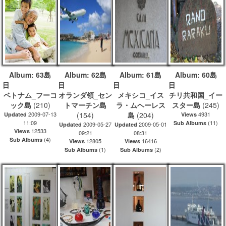
Album: 63島
Album: 62島
Album: 61島
Album: 60島
目
目
目
ベトナム_フーコ
オランダ領_セン
メキシコ_イス
チリ共和国_イー
ック島
(210)
トマーチン島
ラ・ムヘーレス
スター島
(245)
2009-07-13
(154)
島
(204)
4931
Updated
Views
11:09
(11)
Sub Albums
2009-05-27
2009-05-01
Updated
Updated
12533
Views
09:21
08:31
(4)
Sub Albums
12805
16416
Views
Views
(1)
(2)
Sub Albums
Sub Albums