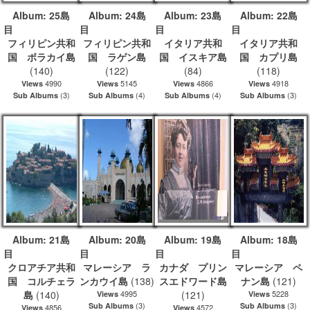
Album: 25島
Album: 24島
Album: 23島
Album: 22島
目
目
目
フィリピン共和
フィリピン共和
イタリア共和
イタリア共和
国 ボラカイ島
国 ラゲン島
国 イスキア島
国 カプリ島
(140)
(122)
(84)
(118)
4990
5145
4866
4918
Views
Views
Views
Views
(3)
(4)
(4)
(3)
Sub Albums
Sub Albums
Sub Albums
Sub Albums
Album: 21島
Album: 20島
Album: 19島
Album: 18島
目
目
目
クロアチア共和
マレーシア ラ
カナダ プリン
マレーシア ペ
国 コルチェラ
ンカウイ島
(138)
スエドワード島
ナン島
(121)
島
(140)
4995
(121)
5228
Views
Views
(3)
(3)
Sub Albums
Sub Albums
4856
4572
Views
Views