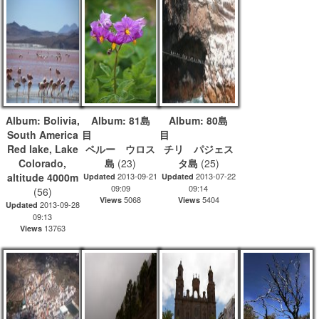
Album: Bolivia,
Album: 81島
Album: 80島
South America
目
目
Red lake, Lake
ペルー ウロス
チリ パジェス
Colorado,
島
(23)
タ島
(25)
altitude 4000m
2013-09-21
2013-07-22
Updated
Updated
09:09
09:14
(56)
5068
5404
Views
Views
2013-09-28
Updated
09:13
13763
Views