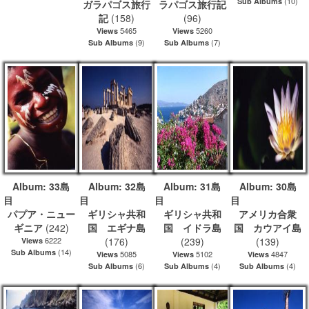
(10)
Sub Albums
ガラパゴス旅行
ラパゴス旅行記
記
(158)
(96)
5465
5260
Views
Views
(9)
(7)
Sub Albums
Sub Albums
Album: 33島
Album: 32島
Album: 31島
Album: 30島
目
目
目
パプア・ニュー
ギリシャ共和
ギリシャ共和
アメリカ合衆
ギニア
(242)
国 エギナ島
国 イドラ島
国 カウアイ島
6222
(176)
(239)
(139)
Views
(14)
Sub Albums
5085
5102
4847
Views
Views
Views
(6)
(4)
(4)
Sub Albums
Sub Albums
Sub Albums