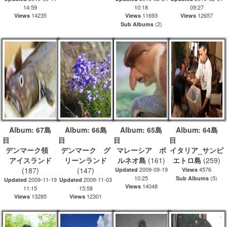
14:59
10:18
09:27
14235
11693
12657
Views
Views
Views
(2)
Sub Albums
Album: 67島
Album: 66島
Album: 65島
Album: 64島
目
目
目
デンマーク領
デンマーク グ
マレーシア ボ
イタリア_サンピ
アイスランド
リーンランド
ルネオ島
(161)
エトロ島
(259)
(187)
(147)
2009-09-19
4576
Updated
Views
10:25
(5)
Sub Albums
2009-11-19
2009-11-03
Updated
Updated
14048
Views
11:15
15:58
13285
12301
Views
Views