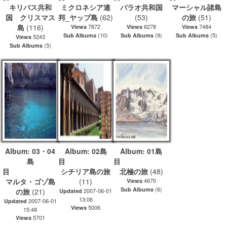
キリバス共和
ミクロネシア連
パラオ共和国
マーシャル諸島
国 クリスマス
邦_ヤップ島
(62)
(53)
の旅
(51)
島
(116)
7872
6278
7484
Views
Views
Views
(10)
(9)
(5)
Sub Albums
Sub Albums
Sub Albums
5243
Views
(5)
Sub Albums
Album: 03・04
Album: 02島
Album: 01島
島
目
目
目
シチリア島の旅
北極の旅
(48)
マルタ・ゴゾ島
(11)
4670
Views
(6)
Sub Albums
の旅
(21)
2007-06-01
Updated
13:06
2007-06-01
Updated
5006
Views
15:48
5701
Views