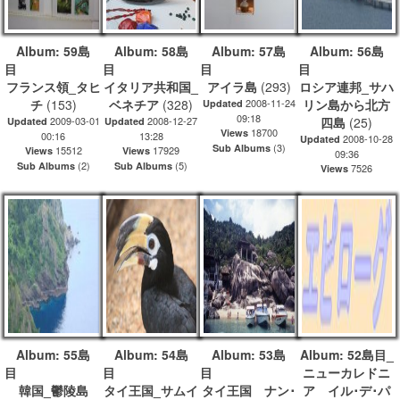
Album: 59島
Album: 58島
Album: 57島
Album: 56島
目
目
目
フランス領_タヒ
イタリア共和国_
アイラ島
(293)
ロシア連邦_サハ
チ
(153)
ベネチア
(328)
2008-11-24
リン島から北方
Updated
09:18
2009-03-01
2008-12-27
四島
(25)
Updated
Updated
18700
Views
00:16
13:28
2008-10-28
Updated
(3)
Sub Albums
15512
17929
Views
Views
09:36
(2)
(5)
Sub Albums
Sub Albums
7526
Views
Album: 55島
Album: 54島
Album: 53島
Album: 52島目_
目
目
目
ニューカレドニ
韓国_鬱陵島
タイ王国_サムイ
タイ王国 ナン･
ア イル･デ･パ