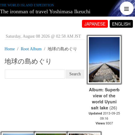
THE WORLD ISLAND EXPEDITION
The ironman of travel Yoshimasa Ikeuchi
JAPANESE
ENGLISH
Saturday, August 08 2026 @ 02:58 AM JST
Home
Root Album
地球の島めぐり
地球の島めぐり
Album: Superb
view of the
world Uyuni
salt lake
(26)
2013-09-25
Updated
09:16
9307
Views