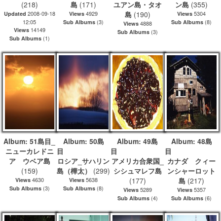
(218)
島
(171)
ユアン島・タオ
ン島
(355)
2008-09-18
4929
島
(190)
5304
Updated
Views
Views
12:05
(3)
(8)
Sub Albums
Sub Albums
4888
Views
14149
Views
(3)
Sub Albums
(1)
Sub Albums
Album: 51島目_
Album: 50島
Album: 49島
Album: 48島
ニューカレドニ
目
目
ア ウベア島
ロシア_サハリン
アメリカ合衆国_
カナダ クィー
(159)
島（樺太）
(299)
シシュマレフ島
ンシャーロット
4630
5638
(177)
島
(217)
Views
Views
(3)
(8)
Sub Albums
Sub Albums
5289
5357
Views
Views
(4)
(6)
Sub Albums
Sub Albums