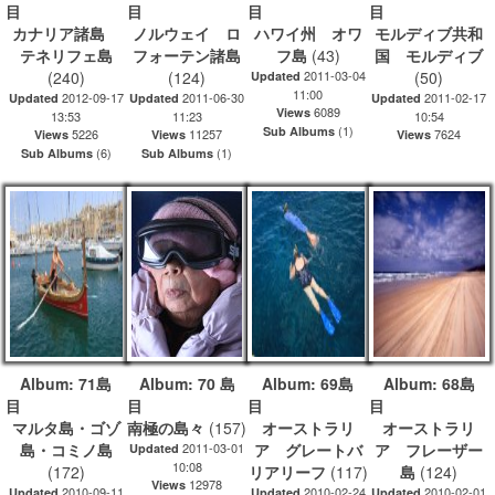
目
目
目
カナリア諸島
ノルウェイ ロ
ハワイ州 オワ
モルディブ共和
テネリフェ島
フォーテン諸島
フ島
(43)
国 モルディブ
(240)
(124)
2011-03-04
(50)
Updated
11:00
2012-09-17
2011-06-30
2011-02-17
Updated
Updated
Updated
6089
Views
13:53
11:23
10:54
(1)
Sub Albums
5226
11257
7624
Views
Views
Views
(6)
(1)
Sub Albums
Sub Albums
Album: 71島
Album: 70 島
Album: 69島
Album: 68島
目
目
目
マルタ島・ゴゾ
南極の島々
(157)
オーストラリ
オーストラリ
島・コミノ島
2011-03-01
ア グレートバ
ア フレーザー
Updated
10:08
(172)
リアリーフ
(117)
島
(124)
12978
Views
2010-09-11
2010-02-24
2010-02-01
Updated
Updated
Updated