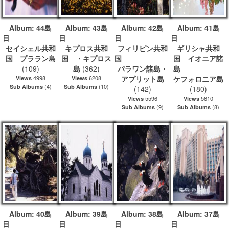
Album: 44島
Album: 43島
Album: 42島
Album: 41島
目
目
目
セイシェル共和
キプロス共和
フィリピン共和
ギリシャ共和
国 プララン島
国 ・キプロス
国
国 イオニア諸
(109)
島
(362)
パラワン諸島・
島
4998
6208
アプリット島
ケフォロニア島
Views
Views
(4)
(10)
Sub Albums
Sub Albums
(142)
(180)
5596
5610
Views
Views
(9)
(8)
Sub Albums
Sub Albums
Album: 40島
Album: 39島
Album: 38島
Album: 37島
目
目
目