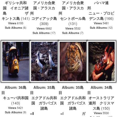
ギリシャ共和
アメリカ合衆
アメリカ合衆
バハマ連
国 イオニア諸
国・アラスカ
国・アラスカ
島 ザ
州
州
ニュー・プロビ
キントス島
(141)
コディアック島
セントポール島
デンス島
(166)
6193
(309)
(131)
5481
Views
Views
(6)
(12)
Sub Albums
Sub Albums
6662
5532
Views
Views
(17)
(7)
Sub Albums
Sub Albums
Album: 36島
Album: 35島
Album: 35島
Album: 34島
目
目
キューバ共和国
エクアドル共和
エクアドル共和
オーストラリア
(143)
国 ガラパゴス
国 ガラパゴス
連邦 クリスマ
5421
諸島
諸島
ス島
(150)
Views
(9)
Sub Albums
=Ⅱ
=Ⅰ ガ
5530
Views