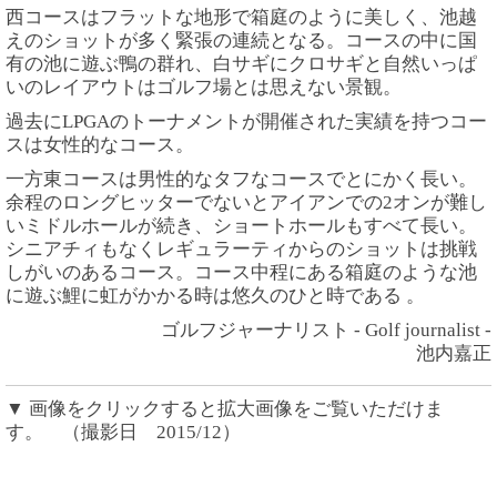
西コースはフラットな地形で箱庭のように美しく、池越
えのショットが多く緊張の連続となる。コースの中に国
有の池に遊ぶ鴨の群れ、白サギにクロサギと自然いっぱ
いのレイアウトはゴルフ場とは思えない景観。
過去にLPGAのトーナメントが開催された実績を持つコー
スは女性的なコース。
一方東コースは男性的なタフなコースでとにかく長い。
余程のロングヒッターでないとアイアンでの2オンが難し
いミドルホールが続き、ショートホールもすべて長い。
シニアチィもなくレギュラーティからのショットは挑戦
しがいのあるコース。コース中程にある箱庭のような池
に遊ぶ鯉に虹がかかる時は悠久のひと時である 。
ゴルフジャーナリスト - Golf journalist -
池内嘉正
▼ 画像をクリックすると拡大画像をご覧いただけま
す。 （撮影日 2015/12）