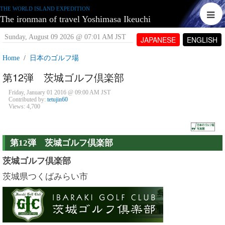
THE WORLD ISLAND EXPEDITION
The ironman of travel Yoshimasa Ikeuchi
Sunday, August 09 2026 @ 07:01 AM JST
JAPANESE
ENGLISH
Home
日本のゴルフ場
第12弾 茨城ゴルフ倶楽部
Friday, January 01 2016 @ 09:00 AM JST
Contributed by:
tetujin60
Views: 4,700
第12弾 茨城ゴルフ倶楽部
茨城ゴルフ倶楽部
茨城県つくばみらい市