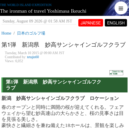
THE WORLD ISLAND EXPEDITION
The ironman of travel Yoshimasa Ikeuchi
Sunday, August 09 2026 @ 01:58 AM JST
JAPANESE
ENGLISH
Home
日本のゴルフ場
第1弾 新潟県 妙高サンシャインゴルフクラブ
Tuesday, March 10 2015 @ 09:00 AM JST
Contributed by:
tetujin60
Views: 6,052
第1弾 新潟県 妙高サンシャインゴルフク
ラブ
新潟 妙高サンシャインゴルフクラブ ロケーション
春のオープンと同時に満開の桜が迎えてくれる。フェア
ウェイから望む妙高連山の大らかさと、桜の見事さは目
を見張る美しさ。
豪快さと繊細さを兼ね備えた18ホールは、景観を楽しみ