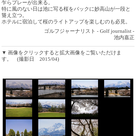
乍らプレーが出来る。
特に風のない日は池に写る桜をバックに妙高山が一段と
聳え立つ。
ホテルに宿泊して桜のライトアップを楽しむのも必見。
ゴルフジャーナリスト - Golf journalist -
池内嘉正
▼ 画像をクリックすると拡大画像をご覧いただけま
す。 (撮影日 2015/04)